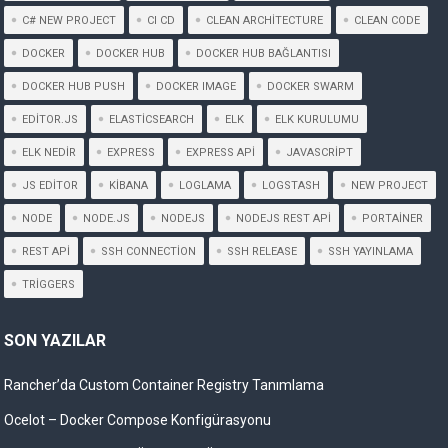
C# NEW PROJECT
CI CD
CLEAN ARCHITECTURE
CLEAN CODE
DOCKER
DOCKER HUB
DOCKER HUB BAĞLANTISI
DOCKER HUB PUSH
DOCKER IMAGE
DOCKER SWARM
EDITOR.JS
ELASTICSEARCH
ELK
ELK KURULUMU
ELK NEDIR
EXPRESS
EXPRESS API
JAVASCRIPT
JS EDITOR
KIBANA
LOGLAMA
LOGSTASH
NEW PROJECT
NODE
NODE.JS
NODEJS
NODEJS REST API
PORTAINER
REST API
SSH CONNECTION
SSH RELEASE
SSH YAYINLAMA
TRIGGERS
SON YAZILAR
Rancher’da Custom Container Registry Tanımlama
Ocelot – Docker Compose Konfigürasyonu