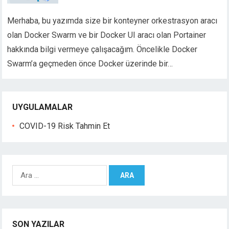
Merhaba, bu yazımda size bir konteyner orkestrasyon aracı
olan Docker Swarm ve bir Docker UI aracı olan Portainer
hakkında bilgi vermeye çalışacağım. Öncelikle Docker
Swarm’a geçmeden önce Docker üzerinde bir…
UYGULAMALAR
COVID-19 Risk Tahmin Et
A
r
a
m
a
SON YAZILAR
: