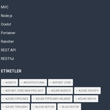
MVC
Node.js
Ocelot
Portainer
Rancher
REST API
RESTful
ETIKETLER
AGENTS
ARCHITECTURAL
ASP.NET CORE
ASP.NET CORE NEW PROJECT
AZURE AGENTS
AZURE DEVOPS
AZURE PIPELINES
AZURE PIPELINES RELEASE
AZURE REPOS
AZURE TRIGGERS
BLOCK EDITOR
BLOK EDITÖR