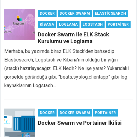
DOCKER
DOCKER SWARM
ELASTICSEARCH
KIBANA
LOGLAMA
LOGSTASH
PORTAINER
Docker Swarm ile ELK Stack
Kurulumu ve Loglama
Merhaba, bu yazımda biraz ELK Stack’den bahsedip
Elasticsearch, Logstash ve Kibana’nın olduğu bir yığın
(stack) hazırlayacağız. ELK Nedir? Ne işe yarar? Yukarıdaki
görselde göründüğü gibi, “beats,syslog,clientapp” gibi log
kaynaklarının Logstash…
DOCKER
DOCKER SWARM
PORTAINER
Docker Swarm ve Portainer İkilisi