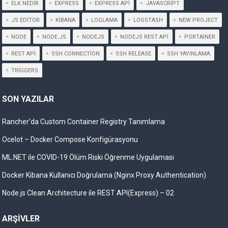
ELK NEDIR
EXPRESS
EXPRESS API
JAVASCRIPT
JS EDITOR
KIBANA
LOGLAMA
LOGSTASH
NEW PROJECT
NODE
NODE.JS
NODEJS
NODEJS REST API
PORTAINER
REST API
SSH CONNECTION
SSH RELEASE
SSH YAYINLAMA
TRIGGERS
SON YAZILAR
Rancher’da Custom Container Registry Tanımlama
Ocelot – Docker Compose Konfigürasyonu
ML.NET ile COVID-19 Ölüm Riski Öğrenme Uygulaması
Docker Kibana Kullanıcı Doğrulama (Nginx Proxy Authentication)
Node.js Clean Architecture ile REST API(Express) – 02
ARŞIVLER