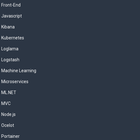
Front-End
Javascript
Kibana
Kubernetes
Loglama
Logstash
Machine Learning
Microservices
ML.NET
MVC
Node.js
Ocelot
Portainer