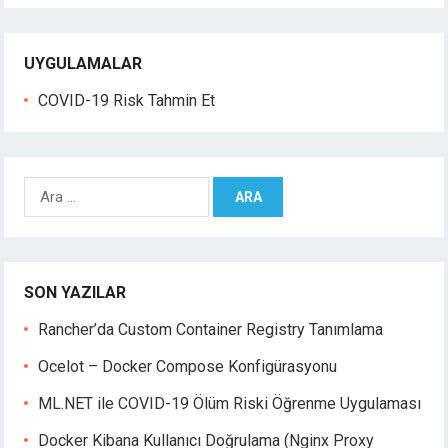
UYGULAMALAR
COVID-19 Risk Tahmin Et
A
r
a
m
a
SON YAZILAR
:
Rancher’da Custom Container Registry Tanımlama
Ocelot – Docker Compose Konfigürasyonu
ML.NET ile COVID-19 Ölüm Riski Öğrenme Uygulaması
Docker Kibana Kullanıcı Doğrulama (Nginx Proxy