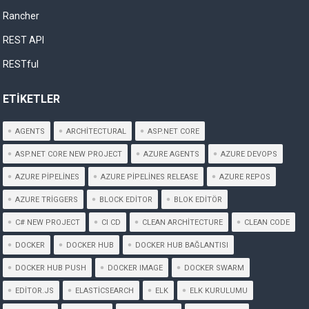
Rancher
REST API
RESTful
ETIKETLER
AGENTS
ARCHITECTURAL
ASP.NET CORE
ASP.NET CORE NEW PROJECT
AZURE AGENTS
AZURE DEVOPS
AZURE PIPELINES
AZURE PIPELINES RELEASE
AZURE REPOS
AZURE TRIGGERS
BLOCK EDITOR
BLOK EDITÖR
C# NEW PROJECT
CI CD
CLEAN ARCHITECTURE
CLEAN CODE
DOCKER
DOCKER HUB
DOCKER HUB BAĞLANTISI
DOCKER HUB PUSH
DOCKER IMAGE
DOCKER SWARM
EDITOR.JS
ELASTICSEARCH
ELK
ELK KURULUMU