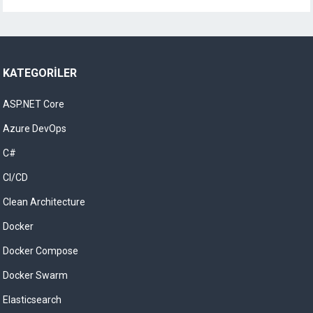
KATEGORILER
ASP.NET Core
Azure DevOps
C#
CI/CD
Clean Architecture
Docker
Docker Compose
Docker Swarm
Elasticsearch