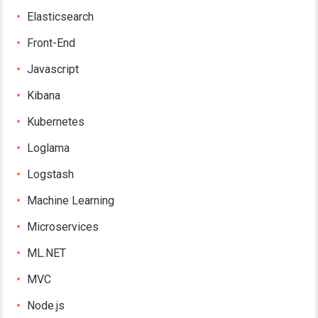
Elasticsearch
Front-End
Javascript
Kibana
Kubernetes
Loglama
Logstash
Machine Learning
Microservices
ML.NET
MVC
Node.js