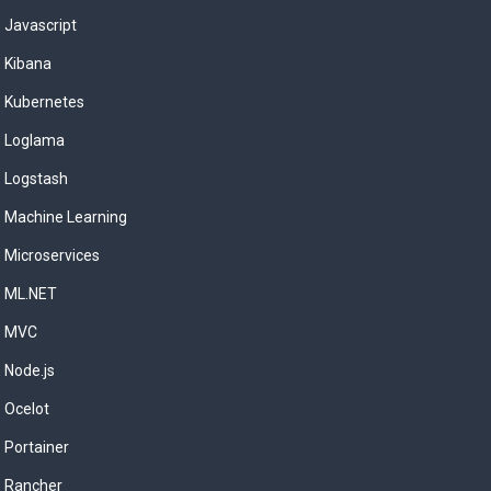
Javascript
Kibana
Kubernetes
Loglama
Logstash
Machine Learning
Microservices
ML.NET
MVC
Node.js
Ocelot
Portainer
Rancher