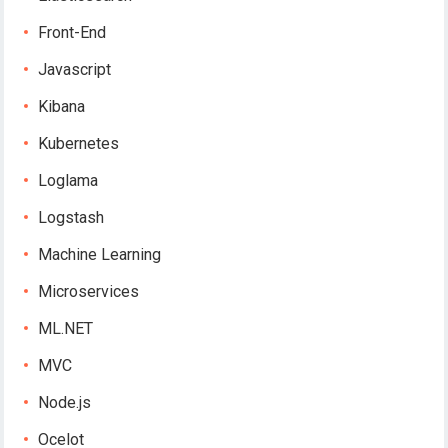
Front-End
Javascript
Kibana
Kubernetes
Loglama
Logstash
Machine Learning
Microservices
ML.NET
MVC
Node.js
Ocelot