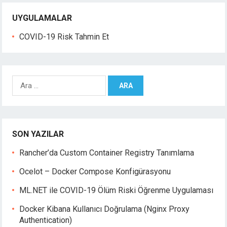
UYGULAMALAR
COVID-19 Risk Tahmin Et
A
r
a
m
a
SON YAZILAR
:
Rancher’da Custom Container Registry Tanımlama
Ocelot – Docker Compose Konfigürasyonu
ML.NET ile COVID-19 Ölüm Riski Öğrenme Uygulaması
Docker Kibana Kullanıcı Doğrulama (Nginx Proxy
Authentication)