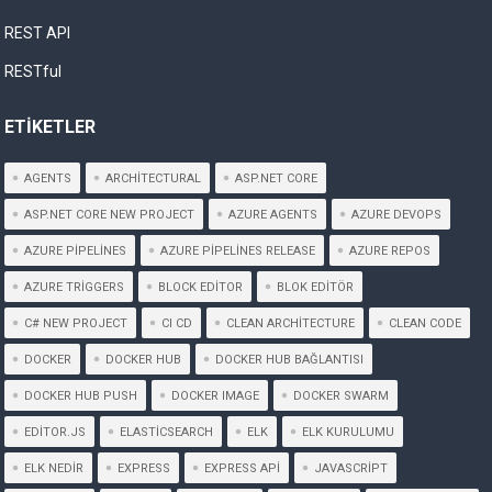
REST API
RESTful
ETIKETLER
AGENTS
ARCHITECTURAL
ASP.NET CORE
ASP.NET CORE NEW PROJECT
AZURE AGENTS
AZURE DEVOPS
AZURE PIPELINES
AZURE PIPELINES RELEASE
AZURE REPOS
AZURE TRIGGERS
BLOCK EDITOR
BLOK EDITÖR
C# NEW PROJECT
CI CD
CLEAN ARCHITECTURE
CLEAN CODE
DOCKER
DOCKER HUB
DOCKER HUB BAĞLANTISI
DOCKER HUB PUSH
DOCKER IMAGE
DOCKER SWARM
EDITOR.JS
ELASTICSEARCH
ELK
ELK KURULUMU
ELK NEDIR
EXPRESS
EXPRESS API
JAVASCRIPT