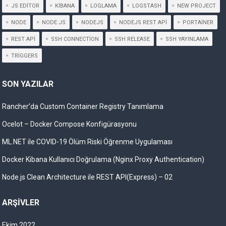
JS EDITOR
KIBANA
LOGLAMA
LOGSTASH
NEW PROJECT
NODE
NODE.JS
NODEJS
NODEJS REST API
PORTAINER
REST API
SSH CONNECTION
SSH RELEASE
SSH YAYINLAMA
TRIGGERS
SON YAZILAR
Rancher’da Custom Container Registry Tanımlama
Ocelot – Docker Compose Konfigürasyonu
ML.NET ile COVID-19 Ölüm Riski Öğrenme Uygulaması
Docker Kibana Kullanıcı Doğrulama (Nginx Proxy Authentication)
Node.js Clean Architecture ile REST API(Express) – 02
ARŞIVLER
Ekim 2022