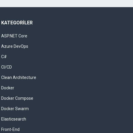
KATEGORILER
ASP.NET Core
Azure DevOps
C#
CI/CD
Clean Architecture
Docker
Docker Compose
Docker Swarm
Elasticsearch
Front-End