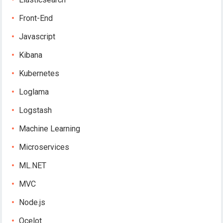
Front-End
Javascript
Kibana
Kubernetes
Loglama
Logstash
Machine Learning
Microservices
ML.NET
MVC
Node.js
Ocelot