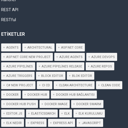
REST API
RESTful
ETIKETLER
AGENTS
ARCHITECTURAL
ASP.NET CORE
ASP.NET CORE NEW PROJECT
AZURE AGENTS
AZURE DEVOPS
AZURE PIPELINES
AZURE PIPELINES RELEASE
AZURE REPOS
AZURE TRIGGERS
BLOCK EDITOR
BLOK EDITÖR
C# NEW PROJECT
CI CD
CLEAN ARCHITECTURE
CLEAN CODE
DOCKER
DOCKER HUB
DOCKER HUB BAĞLANTISI
DOCKER HUB PUSH
DOCKER IMAGE
DOCKER SWARM
EDITOR.JS
ELASTICSEARCH
ELK
ELK KURULUMU
ELK NEDIR
EXPRESS
EXPRESS API
JAVASCRIPT