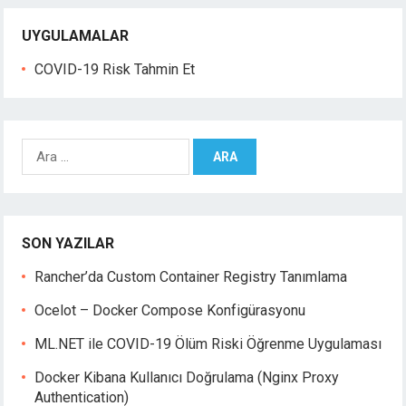
UYGULAMALAR
COVID-19 Risk Tahmin Et
A
r
a
m
a
SON YAZILAR
:
Rancher’da Custom Container Registry Tanımlama
Ocelot – Docker Compose Konfigürasyonu
ML.NET ile COVID-19 Ölüm Riski Öğrenme Uygulaması
Docker Kibana Kullanıcı Doğrulama (Nginx Proxy
Authentication)