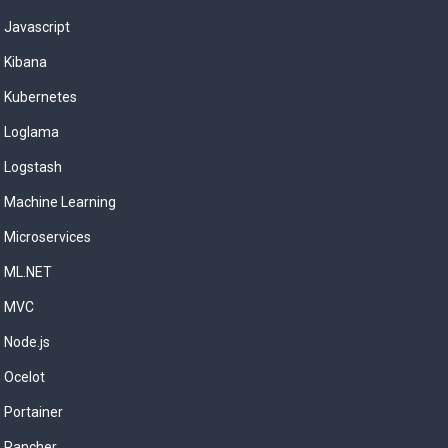
Javascript
Kibana
Kubernetes
Loglama
Logstash
Machine Learning
Microservices
ML.NET
MVC
Node.js
Ocelot
Portainer
Rancher