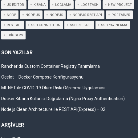
JS EDITOR
KIBANA
LOGLAMA
LOGSTASH
NEW PROJECT
NODE
NODE.JS
NODEJS
NODEJS REST API
PORTAINER
REST API
SSH CONNECTION
SSH RELEASE
SSH YAYINLAMA
TRIGGERS
SON YAZILAR
Rancher’da Custom Container Registry Tanımlama
Ocelot – Docker Compose Konfigürasyonu
ML.NET ile COVID-19 Ölüm Riski Öğrenme Uygulaması
Docker Kibana Kullanıcı Doğrulama (Nginx Proxy Authentication)
Node.js Clean Architecture ile REST API(Express) – 02
ARŞIVLER