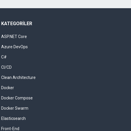
KATEGORILER
ASP.NET Core
Azure DevOps
C#
CI/CD
Clean Architecture
Docker
Docker Compose
Docker Swarm
Elasticsearch
Front-End