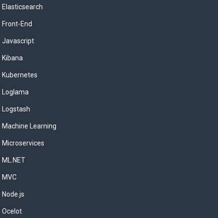
Elasticsearch
Front-End
Javascript
Kibana
Kubernetes
Loglama
Logstash
Machine Learning
Microservices
ML.NET
MVC
Node.js
Ocelot