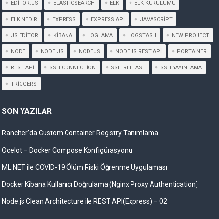
EDITOR.JS
ELASTICSEARCH
ELK
ELK KURULUMU
ELK NEDIR
EXPRESS
EXPRESS API
JAVASCRIPT
JS EDITOR
KIBANA
LOGLAMA
LOGSTASH
NEW PROJECT
NODE
NODE.JS
NODEJS
NODEJS REST API
PORTAINER
REST API
SSH CONNECTION
SSH RELEASE
SSH YAYINLAMA
TRIGGERS
SON YAZILAR
Rancher’da Custom Container Registry Tanımlama
Ocelot – Docker Compose Konfigürasyonu
ML.NET ile COVID-19 Ölüm Riski Öğrenme Uygulaması
Docker Kibana Kullanıcı Doğrulama (Nginx Proxy Authentication)
Node.js Clean Architecture ile REST API(Express) – 02