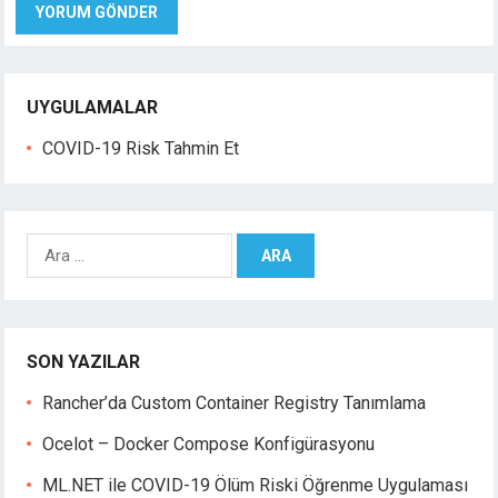
UYGULAMALAR
COVID-19 Risk Tahmin Et
A
r
a
m
a
SON YAZILAR
:
Rancher’da Custom Container Registry Tanımlama
Ocelot – Docker Compose Konfigürasyonu
ML.NET ile COVID-19 Ölüm Riski Öğrenme Uygulaması