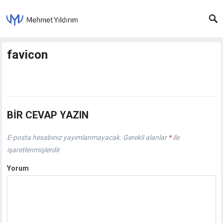
favicon
BIR CEVAP YAZIN
E-posta hesabınız yayımlanmayacak.
Gerekli alanlar
*
ile
işaretlenmişlerdir
Yorum