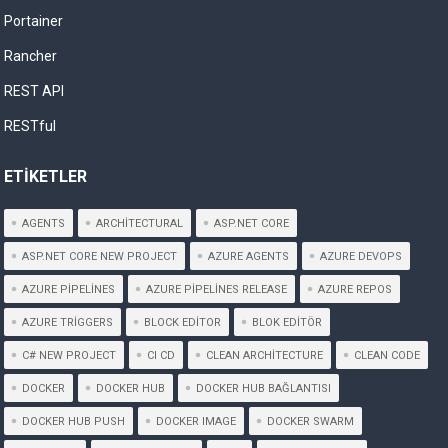
Portainer
Rancher
REST API
RESTful
ETIKETLER
AGENTS
ARCHITECTURAL
ASP.NET CORE
ASP.NET CORE NEW PROJECT
AZURE AGENTS
AZURE DEVOPS
AZURE PIPELINES
AZURE PIPELINES RELEASE
AZURE REPOS
AZURE TRIGGERS
BLOCK EDITOR
BLOK EDITÖR
C# NEW PROJECT
CI CD
CLEAN ARCHITECTURE
CLEAN CODE
DOCKER
DOCKER HUB
DOCKER HUB BAĞLANTISI
DOCKER HUB PUSH
DOCKER IMAGE
DOCKER SWARM