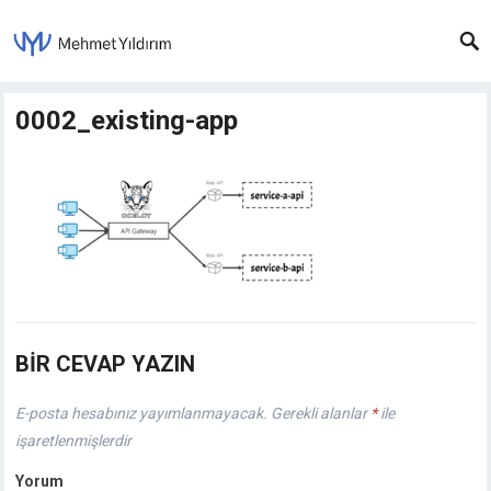
0002_existing-app
BIR CEVAP YAZIN
E-posta hesabınız yayımlanmayacak.
Gerekli alanlar
*
ile
işaretlenmişlerdir
Yorum