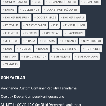
C# NEW PROJECT
CI CD
CLEAN ARCHITECTURE
CLEAN CODE
DOCKER
DOCKER HUB
DOCKER HUB BAĞLANTISI
DOCKER HUB PUSH
DOCKER IMAGE
DOCKER SWARM
EDITOR.JS
ELASTICSEARCH
ELK
ELK KURULUMU
ELK NEDIR
EXPRESS
EXPRESS API
JAVASCRIPT
JS EDITOR
KIBANA
LOGLAMA
LOGSTASH
NEW PROJECT
NODE
NODE.JS
NODEJS
NODEJS REST API
PORTAINER
REST API
SSH CONNECTION
SSH RELEASE
SSH YAYINLAMA
TRIGGERS
SON YAZILAR
Rancher’da Custom Container Registry Tanımlama
Ocelot – Docker Compose Konfigürasyonu
ML.NET ile COVID-19 Ölüm Riski Öğrenme Uygulaması