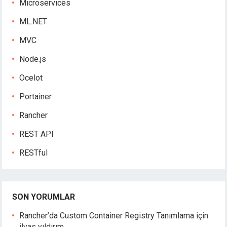
Microservices
ML.NET
MVC
Node.js
Ocelot
Portainer
Rancher
REST API
RESTful
SON YORUMLAR
Rancher’da Custom Container Registry Tanımlama
için
ilyas yıldırım