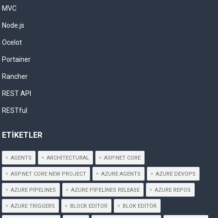
MVC
Node.js
Ocelot
Portainer
Rancher
REST API
RESTful
ETIKETLER
AGENTS
ARCHITECTURAL
ASP.NET CORE
ASP.NET CORE NEW PROJECT
AZURE AGENTS
AZURE DEVOPS
AZURE PIPELINES
AZURE PIPELINES RELEASE
AZURE REPOS
AZURE TRIGGERS
BLOCK EDITOR
BLOK EDITÖR